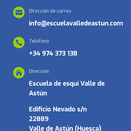
Dirección de correo

info@escuelavalledeastun.com
Teléfono

+34 974 373 138
Dirección

Escuela de esquí Valle de
Astún
Edificio Nevado s/n
22889
Valle de Astún (Huesca)